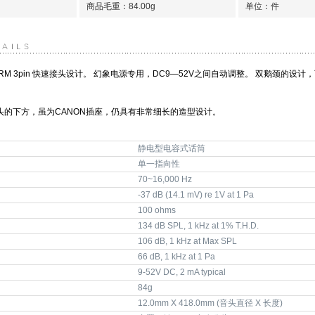
商品毛重：
84.00g
单位：件
RM 3pin 快速接头设计。 幻象电源专用，DC9—52V之间自动调整。 双鹅颈的
头的下方，虽为CANON插座，仍具有非常细长的造型设计。
静电型电容式话筒
单一指向性
70~16,000 Hz
-37 dB (14.1 mV) re 1V at 1 Pa
100 ohms
134 dB SPL, 1 kHz at 1% T.H.D.
106 dB, 1 kHz at Max SPL
66 dB, 1 kHz at 1 Pa
9-52V DC, 2 mA typical
84g
12.0mm X 418.0mm (音头直径 X 长度)