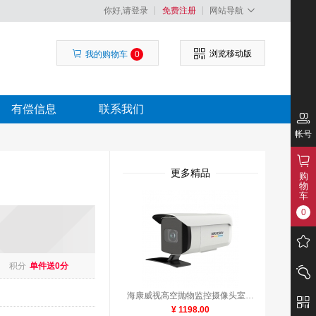
你好,请登录
免费注册
网站导航
浏览移动版
我的购物车
0
有偿信息
联系我们
帐号
更多精品
购
物
车
0
积分
单件送0分
海康威视高空抛物监控摄像头室外枪机 2K高清全彩夜视POE网络摄像机户外探头手机远程监控器安防设备 【800万高清】DS-2CD3T86WDA-PW
¥ 1198.00