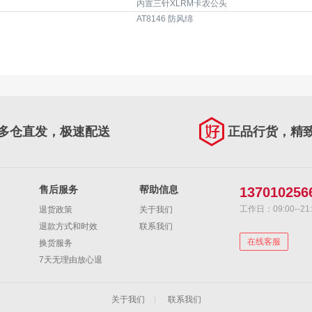
内置三针XLRM卡农公头
AT8146 防风绵
多仓直发，极速配送
正品行货，精
售后服务
帮助信息
137010256
工作日：09:00--21:
退货政策
关于我们
退款方式和时效
联系我们
在线客服
换货服务
7天无理由放心退
关于我们
联系我们