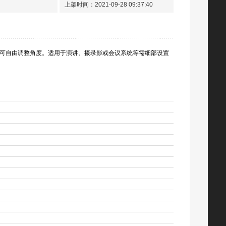
上架时间：2021-09-28 09:37:40
松下（Panasonic）高端会议展馆激光工程投影机 PT-SMZ88CL
¥ 0.00
设计，可自由调整角度。适用于演讲、摄录影或会议系统等需细部设置
松下 Panasonic PT-FRZ580C 户外展览展示工程投影机（5400lm WUXGA） 5400流明
¥ 0.00