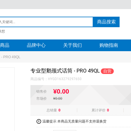
商品搜索
联想
商品
品牌中心
关于我们
购物指南
 PRO 49QL
专业型鹅颈式话筒 - PRO 49QL
自营
商品编号：
HYGD163279297650
¥0.00
销售价
市场价
¥0.00
总销量
0
累计评价
0
温馨提示 本商品无质量问题不支持退换货