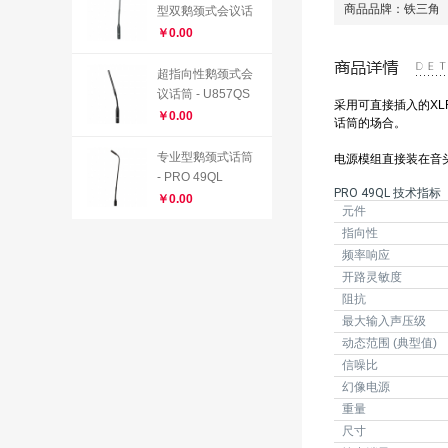
商品品牌：铁三角
型双鹅颈式会议话
筒 - ES937aH
￥0.00
超指向性鹅颈式会
议话筒 - U857QS
采用可直接插入的XL
U
￥0.00
话筒的场合。
专业型鹅颈式话筒
电源模组直接装在音
- PRO 49QL
PRO 49QL 技术指标
￥0.00
元件
指向性
频率响应
开路灵敏度
阻抗
最大输入声压级
动态范围 (典型值)
信噪比
幻像电源
重量
尺寸