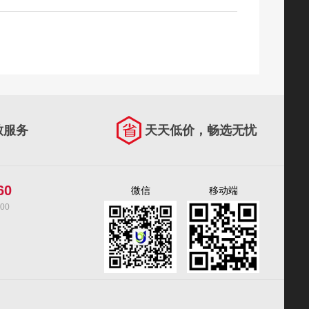
松下 Panasonic PT-FRZ99C 户外展览展示工程投影机（10000lm 中心亮度 WUXGA）
¥ 0.00
致服务
天天低价，畅选无忧
60
微信
移动端
00